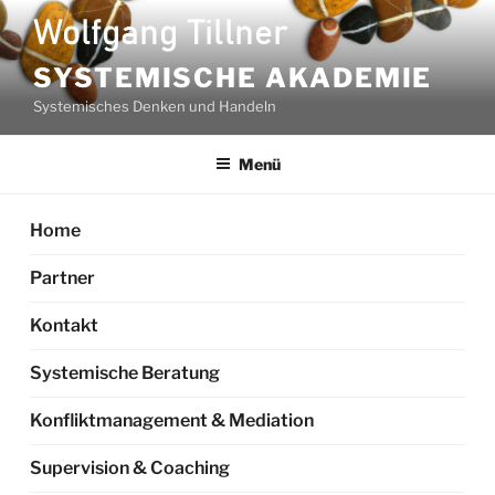
Zum
Inhalt
springen
SYSTEMISCHE AKADEMIE
Systemisches Denken und Handeln
Menü
Home
Partner
Kontakt
Systemische Beratung
Konfliktmanagement & Mediation
Supervision & Coaching