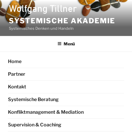
Zum
Inhalt
springen
SYSTEMISCHE AKADEMIE
Systemisches Denken und Handeln
Menü
Home
Partner
Kontakt
Systemische Beratung
Konfliktmanagement & Mediation
Supervision & Coaching