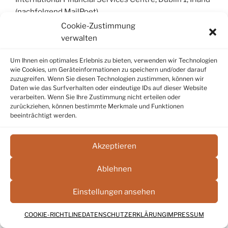
(nachfolgend MailPoet).
Cookie-Zustimmung
MailPoet ist ein Dienst, mit dem u.a. der Versand von
verwalten
Newslettern organisiert und analysiert werden kann.
Wir haben MailPoet lokal auf unseren Servern
Um Ihnen ein optimales Erlebnis zu bieten, verwenden wir Technologien
wie Cookies, um Geräteinformationen zu speichern und/oder darauf
eingebunden. Die von Ihnen zum Zwecke des
zuzugreifen. Wenn Sie diesen Technologien zustimmen, können wir
Newsletterbezugs eingegeben Daten werden auf
Daten wie das Surfverhalten oder eindeutige IDs auf dieser Website
unseren Servern verarbeitet. MailPoet erhält keinen
verarbeiten. Wenn Sie Ihre Zustimmung nicht erteilen oder
zurückziehen, können bestimmte Merkmale und Funktionen
Zugriff auf diese Daten.
beeinträchtigt werden.
Datenanalyse durch MailPoet
Akzeptieren
Mit Hilfe von MailPoet ist es uns möglich, unsere
Newsletter-Kampagnen zu analysieren. So können wir
Ablehnen
z. B. sehen, ob eine Newsletter-Nachricht geöffnet
Einstellungen ansehen
wurde und welche Links ggf. angeklickt wurden. Auf
diese Weise können wir u.a. feststellen, welche Links
COOKIE-RICHTLINE
DATENSCHUTZERKLÄRUNG
IMPRESSUM
besonders oft angeklickt wurden.